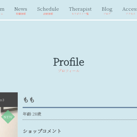
em
News
Schedule
Therapist
Blog
Acces
テム
新着情報
出勤情報
セラピスト一覧
ブログ
アクセス
Profile
プロフィール
もも
to3
年齢 28歳
NEW
ショップコメント